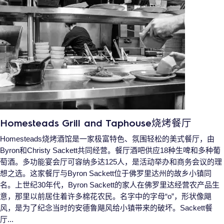
Homesteads Grill and Taphouse烧烤餐厅
Homesteads烧烤酒馆是一家极富特色、氛围轻松的美式餐厅，由
Byron和Christy Sackett共同经营。餐厅酒吧供应18种生啤和多种葡
萄酒。多功能宴会厅可容纳多达125人，是活动举办和商务会议的理
想之选。这家餐厅与Byron Sackett位于佛罗里达州的故乡小镇同
名。上世纪30年代，Byron Sackett的家人在佛罗里达经营农产品生
意，那里以前居住着许多棉花农民。名字中的字母“o”，形状像飓
风，是为了纪念当时的安德鲁飓风给小镇带来的破坏。Sackett餐
厅...