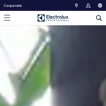
跳
Corporate
转