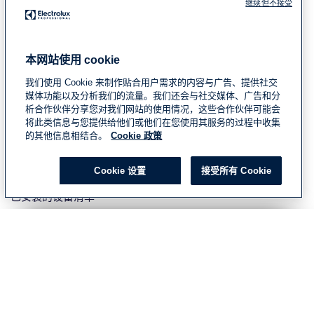
继续但不接受
本网站使用 cookie
“为什么选择伊莱克斯商用电器的Molteni炉具？”
Maurilio Garola – 行政主厨
我们使用 Cookie 来制作贴合用户需求的内容与广告、提供社交
媒体功能以及分析我们的流量。我们还会与社交媒体、广告和分
析合作伙伴分享您对我们网站的使用情况，这些合作伙伴可能会
“我为我的餐厅选择了Molteni炉具，因为这是我的心愿，是我年
将此类信息与您提供给他们或他们在您使用其服务的过程中收集
轻时候的梦想。”
的其他信息相结合。
Cookie 政策
了解Molteni炉具的传奇魅力
www.molteni.com
Cookie 设置
接受所有 Cookie
已安装的设备清单
2 x
Molteni 炉具
Select your country
Global
Global