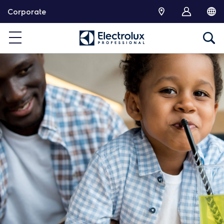
跳
Corporate
转