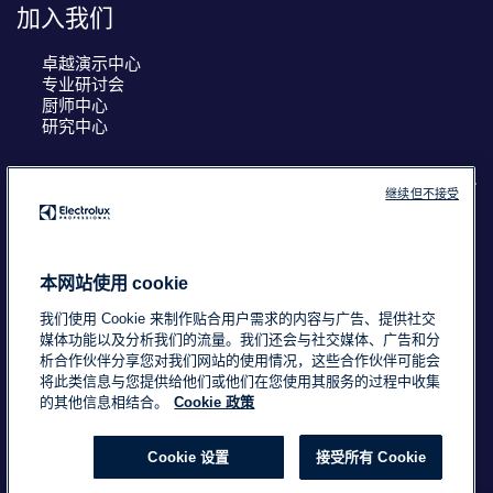
加入我们
卓越演示中心
专业研讨会
厨师中心
研究中心
继续但不接受
COUNTRY AND LANGUAGE
您的选择： 中国
本网站使用 cookie
我们使用 Cookie 来制作贴合用户需求的内容与广告、提供社交
媒体功能以及分析我们的流量。我们还会与社交媒体、广告和分
浙ICP备18015725号-2
Data Privacy Statement
析合作伙伴分享您对我们网站的使用情况，这些合作伙伴可能会
将此类信息与您提供给他们或他们在您使用其服务的过程中收集
Cookie Policy
条款与条件
的其他信息相结合。
Cookie 政策
Cookie 设置
接受所有 Cookie