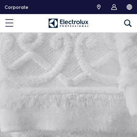
跳
Corporate
转