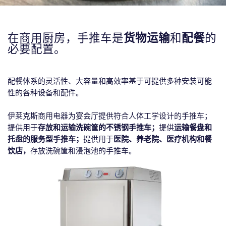
在商用厨房，手推车是
货物运输
和
配餐
的
必要配置。
配餐体系的灵活性、大容量和高效率基于可提供多种安装可能
性的各种设备和配件。
伊莱克斯商用电器为宴会厅提供符合人体工学设计的手推车；
提供用于
存放和运输洗碗筐
的
不锈钢手推车
；
提供
运输
餐盘和
托盘
的
服务型手推车
；
提供用于
医院、养老院、医疗机构和餐
饮店，
存放洗碗筐和浸泡池的手推车。