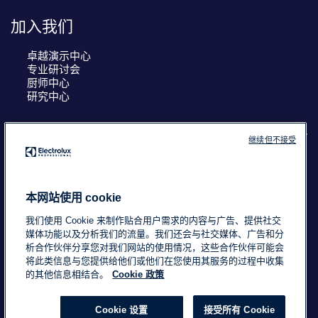
加入我们
卓越演示中心
专业研讨会
厨师中心
研究中心
继续但不接受
COUNTRY AND LANGUAGE
您的选择： 中国
本网站使用 cookie
我们使用 Cookie 来制作贴合用户需求的内容与广告、提供社交
媒体功能以及分析我们的流量。我们还会与社交媒体、广告和分
析合作伙伴分享您对我们网站的使用情况，这些合作伙伴可能会
浙ICP备18015725号-2
Data Privacy Statement
将此类信息与您提供给他们或他们在您使用其服务的过程中收集
Cookie Policy
条款与条件
的其他信息相结合。
Cookie 政策
Cookie 设置
接受所有 Cookie