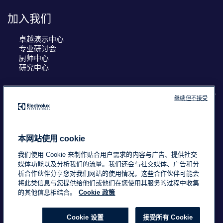
加入我们
卓越演示中心
专业研讨会
厨师中心
研究中心
继续但不接受
COUNTRY AND LANGUAGE
您的选择： 中国
本网站使用 cookie
我们使用 Cookie 来制作贴合用户需求的内容与广告、提供社交
媒体功能以及分析我们的流量。我们还会与社交媒体、广告和分
析合作伙伴分享您对我们网站的使用情况，这些合作伙伴可能会
浙ICP备18015725号-2
Data Privacy Statement
将此类信息与您提供给他们或他们在您使用其服务的过程中收集
Cookie Policy
条款与条件
的其他信息相结合。
Cookie 政策
Cookie 设置
接受所有 Cookie