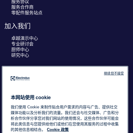
服务协议
服务合作商
零配件服务站点
加入我们
卓越演示中心
专业研讨会
厨师中心
研究中心
继续但不接受
COUNTRY AND LANGUAGE
您的选择： 中国
本网站使用 cookie
我们使用 Cookie 来制作贴合用户需求的内容与广告、提供社交
媒体功能以及分析我们的流量。我们还会与社交媒体、广告和分
析合作伙伴分享您对我们网站的使用情况，这些合作伙伴可能会
浙ICP备18015725号-2
Data Privacy Statement
将此类信息与您提供给他们或他们在您使用其服务的过程中收集
Cookie Policy
条款与条件
的其他信息相结合。
Cookie 政策