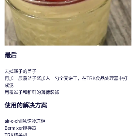
最后
去掉罐子的盖子
再加一层覆盆子酱加入一勺全麦饼干，在TRK食品处理器中打
成泥
用覆盆子和新鲜的薄荷装饰
使用的解决方案
air-o-chill急速冷冻柜
Bermixer搅拌器
TRK切菜机