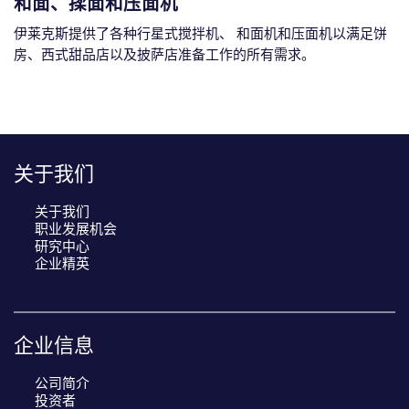
和面、揉面和压面机
伊莱克斯提供了各种行星式搅拌机、 和面机和压面机以满足饼
房、西式甜品店以及披萨店准备工作的所有需求。
R
关于我们
e
c
关于我们
i
职业发展机会
p
研究中心
e
企业精英
n
a
v
企业信息
i
g
公司简介
a
投资者