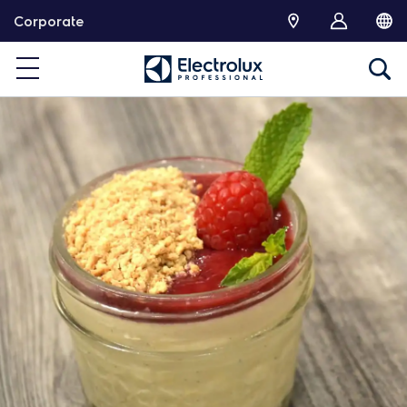
跳
Corporate
转