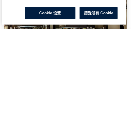
Cookie 设置
接受所有 Cookie
Select your country
Global
Global
Americas
North America
连锁酒店
América Latina (Español)
Brasil
与您共同打造价值链。
Middle East & Africa
Middle East & Africa (English)