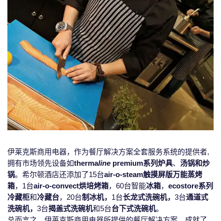
伊莱克斯商用电器，作为餐厅解决方案全套服务系统的提供者,
拥有市场领先设备如
therma
line
premium系列炉具
、
汤锅和炒
锅
。希尔顿酒店还添加了15台
air-o-steam触摸屏版万能蒸烤
箱
，1台
air-o-convect烘培烤箱
，60台智能
冰箱
，
ecostore系列
冷藏柜
和
冷藏台
，20台
制冰机，
1台
长龙式洗碗机，
3台
通道式
洗碗机，
3台
揭盖式洗碗机
和5台
台下式洗碗机
。
总而言之，伊莱克斯商用电器所提供的餐厅解决方案，成就了