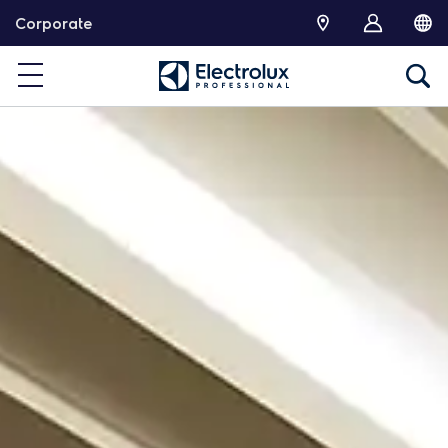
跳
Corporate
转