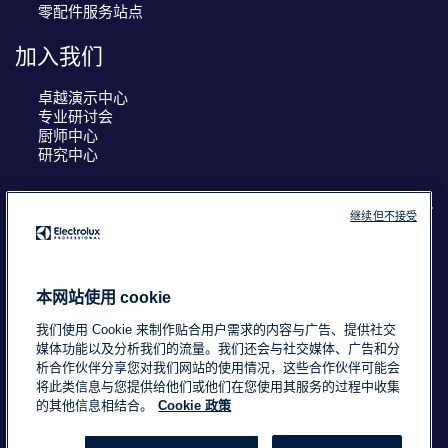
零配件服务站点
加入我们
卓越演示中心
专业研讨会
厨师中心
研究中心
继续但不接受
COUNTRY AND LANGUAGE
您的选择： 中国
本网站使用 cookie
我们使用 Cookie 来制作贴合用户需求的内容与广告、提供社交
媒体功能以及分析我们的流量。我们还会与社交媒体、广告和分
析合作伙伴分享您对我们网站的使用情况，这些合作伙伴可能会
浙ICP备18015725号-2
Data Privacy Statement
将此类信息与您提供给他们或他们在您使用其服务的过程中收集
Cookie Policy
条款与条件
的其他信息相结合。
Cookie 政策