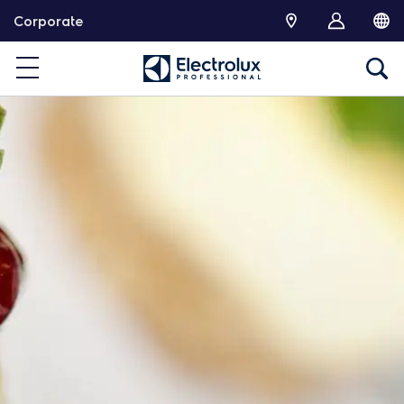
跳
Corporate
转