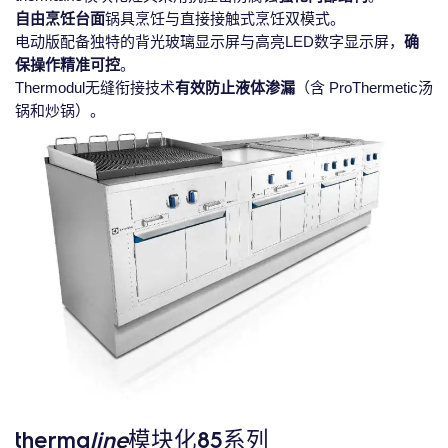
自由烹饪台面
锅具烹饪与直接接触式烹饪双模式。
电动版配备独特的背光玻璃显示屏与高亮LED数字显示屏，
确
保操作精准可控
。
Thermodul无缝衔接技术
有效防止液体渗漏
（含 ProThermetic汤
锅和炒锅）。
therma
line
模块化85系列