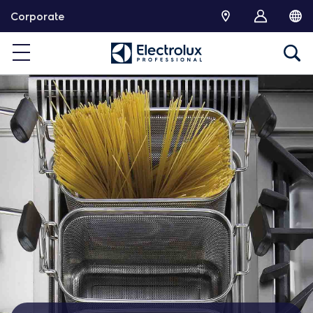
跳
Corporate
转