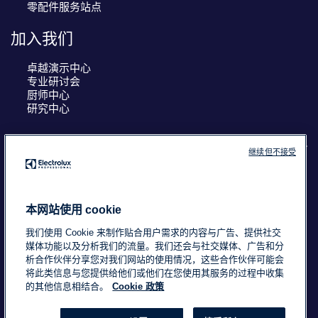
零配件服务站点
加入我们
卓越演示中心
专业研讨会
厨师中心
研究中心
继续但不接受
COUNTRY AND LANGUAGE
您的选择： 中国
本网站使用 cookie
我们使用 Cookie 来制作贴合用户需求的内容与广告、提供社交
媒体功能以及分析我们的流量。我们还会与社交媒体、广告和分
析合作伙伴分享您对我们网站的使用情况，这些合作伙伴可能会
浙ICP备18015725号-2
Data Privacy Statement
将此类信息与您提供给他们或他们在您使用其服务的过程中收集
Cookie Policy
条款与条件
的其他信息相结合。
Cookie 政策