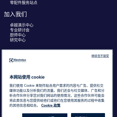
零配件服务站点
加入我们
卓越演示中心
专业研讨会
厨师中心
研究中心
继续但不接受
COUNTRY AND LANGUAGE
您的选择： 中国
本网站使用 cookie
我们使用 Cookie 来制作贴合用户需求的内容与广告、提供社交
媒体功能以及分析我们的流量。我们还会与社交媒体、广告和分
析合作伙伴分享您对我们网站的使用情况，这些合作伙伴可能会
浙ICP备18015725号-2
Data Privacy Statement
将此类信息与您提供给他们或他们在您使用其服务的过程中收集
Cookie Policy
条款与条件
的其他信息相结合。
Cookie 政策