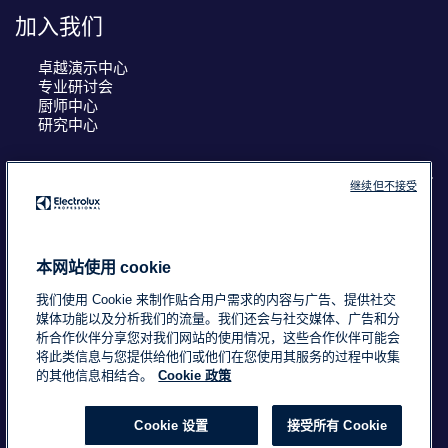
加入我们
卓越演示中心
专业研讨会
厨师中心
研究中心
继续但不接受
COUNTRY AND LANGUAGE
您的选择： 中国
本网站使用 cookie
我们使用 Cookie 来制作贴合用户需求的内容与广告、提供社交
媒体功能以及分析我们的流量。我们还会与社交媒体、广告和分
析合作伙伴分享您对我们网站的使用情况，这些合作伙伴可能会
浙ICP备18015725号-2
Data Privacy Statement
将此类信息与您提供给他们或他们在您使用其服务的过程中收集
Cookie Policy
条款与条件
的其他信息相结合。
Cookie 政策
Cookie 设置
接受所有 Cookie