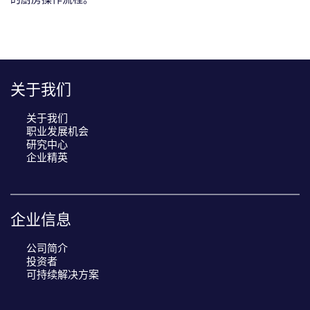
R
关于我们
e
c
关于我们
i
职业发展机会
p
研究中心
e
企业精英
n
a
v
企业信息
i
g
公司简介
a
投资者
t
可持续解决方案
i
o