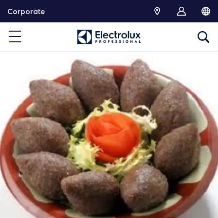
跳
Corporate
转