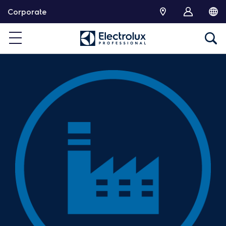
跳
Corporate
转