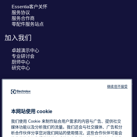
Essentia客户关怀
服务协议
服务合作商
零配件服务站点
加入我们
卓越演示中心
专业研讨会
厨师中心
研究中心
继续但不接受
COUNTRY AND LANGUAGE
您的选择： 中国
本网站使用 cookie
我们使用 Cookie 来制作贴合用户需求的内容与广告、提供社交
媒体功能以及分析我们的流量。我们还会与社交媒体、广告和分
析合作伙伴分享您对我们网站的使用情况，这些合作伙伴可能会
浙ICP备18015725号-2
Data Privacy Statement