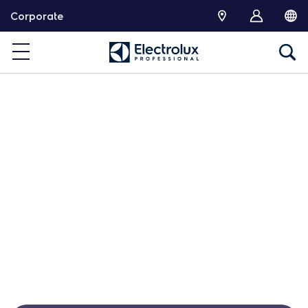
跳
Corporate
转