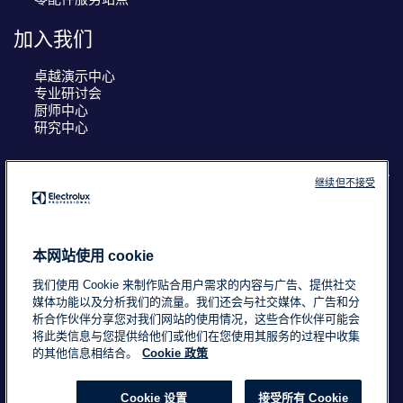
加入我们
卓越演示中心
专业研讨会
厨师中心
研究中心
继续但不接受
COUNTRY AND LANGUAGE
您的选择： 中国
本网站使用 cookie
我们使用 Cookie 来制作贴合用户需求的内容与广告、提供社交
媒体功能以及分析我们的流量。我们还会与社交媒体、广告和分
析合作伙伴分享您对我们网站的使用情况，这些合作伙伴可能会
浙ICP备18015725号-2
Data Privacy Statement
将此类信息与您提供给他们或他们在您使用其服务的过程中收集
Cookie Policy
条款与条件
的其他信息相结合。
Cookie 政策
Cookie 设置
接受所有 Cookie