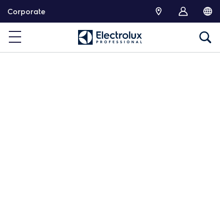
跳
Corporate
转