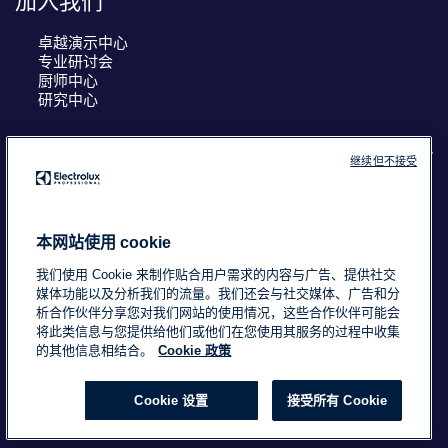
加入我们
卓越演示中心
专业研讨会
厨师中心
研究中心
继续但不接受
COUNTRY AND LANGUAGE
您的选择： 中国
本网站使用 cookie
我们使用 Cookie 来制作贴合用户需求的内容与广告、提供社交
媒体功能以及分析我们的流量。我们还会与社交媒体、广告和分
析合作伙伴分享您对我们网站的使用情况，这些合作伙伴可能会
浙ICP备18015725号-2
Data Privacy Statement
将此类信息与您提供给他们或他们在您使用其服务的过程中收集
Cookie Policy
条款与条件
的其他信息相结合。
Cookie 政策
Cookie 设置
接受所有 Cookie