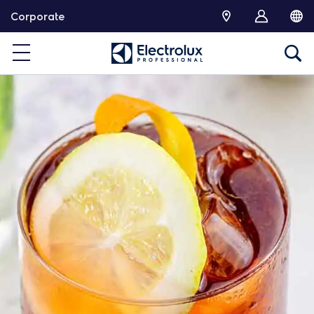
跳
Corporate
转