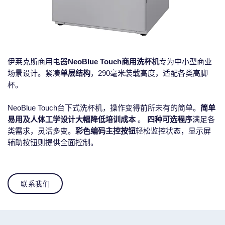
伊莱克斯商用电器
NeoBlue Touch商用洗杯机
专为中小型商业
场景设计。紧凑
单层结构
，290毫米装载高度，适配各类高脚
杯。
NeoBlue Touch台下式洗杯机，操作变得前所未有的简单。
简单
易用及人体工学设计
大幅降低培训成本
。
四种可选程序
满足各
类需求，灵活多变。
彩色编码主控按钮
轻松监控状态，显示屏
辅助按钮则提供全面控制。
联系我们