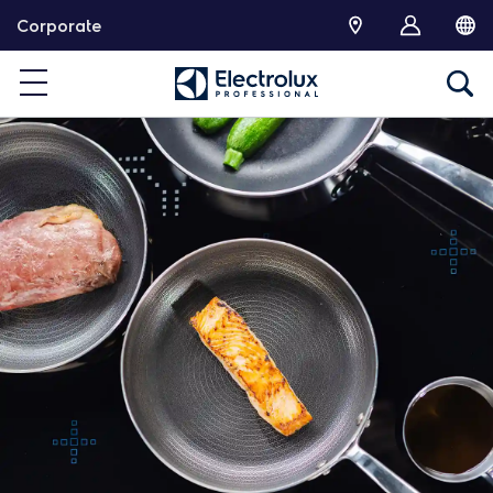
跳
Corporate
转